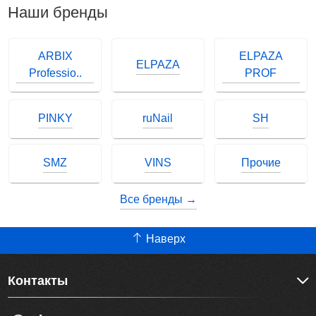
Наши бренды
ARBIX
ELPAZA
ELPAZA
Professio..
PROF
PINKY
ruNail
SH
SMZ
VINS
Прочие
Все бренды →
Наверх
Контакты