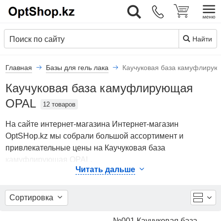
Вход
Найти
Главная
Базы для гель лака
Каучуковая база камуфлиру
Каучуковая база камуфлирующая
OPAL
12 товаров
На сайте интернет-магазина Интернет-магазин
OptSHop.kz мы собрали большой ассортимент и
привлекательные цены на Каучуковая база
камуфлирующая OPAL.
Читать дальше
В каталоге представлены Базы для гель лака
- Каучуковая база камуфлирующая OPAL от ведущих
Сортировка
мировых производителей. Вы можете ознакомиться с
фотографиями, описанием товаров, отзывами
№001 Каучуковая база