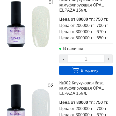
покупателей, техническими характеристиками, а также
камуфлирующая OPAL
сравнить понравившиеся модели и выбрать лучшую
ELPAZA 15мл.
стоимость.
Цена от 80000 тг.: 750 тг.
Для того чтобы купить Каучуковая база камуфлирующая
Цена от 200000 тг.: 700 тг.
OPAL, достаточно оформить заявку на сайте или
Цена от 300000 тг.: 670 тг.
связаться с консультантом в режиме on-line.
Цена от 500000 тг.: 650 тг.
В наличии
-
+
В корзину
№002 Каучуковая база
камуфлирующая OPAL
ELPAZA 15мл.
Цена от 80000 тг.: 750 тг.
Цена от 200000 тг.: 700 тг.
Цена от 300000 тг.: 670 тг.