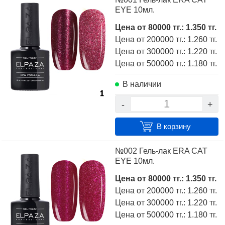
покупателей, техническими характеристиками, а также
EYE 10мл.
сравнить понравившиеся модели и выбрать лучшую
стоимость.
Цена от 80000 тг.: 1.350 тг.
Цена от 200000 тг.: 1.260 тг.
Для того чтобы купить гель-лак ELPAZA коллекция ERA
Цена от 300000 тг.: 1.220 тг.
CAT EYE, достаточно оформить заявку на сайте или
Цена от 500000 тг.: 1.180 тг.
связаться с консультантом в режиме on-line.
В наличии
-
+
В корзину
№002 Гель-лак ERA CAT
EYE 10мл.
Цена от 80000 тг.: 1.350 тг.
Цена от 200000 тг.: 1.260 тг.
Цена от 300000 тг.: 1.220 тг.
Цена от 500000 тг.: 1.180 тг.