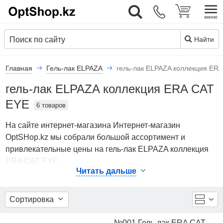
Вход
Найти
Главная
Гель-лак ELPAZA
гель-лак ELPAZA коллекция ER
гель-лак ELPAZA коллекция ERA CAT
EYE
6 товаров
На сайте интернет-магазина Интернет-магазин
OptSHop.kz мы собрали большой ассортимент и
привлекательные цены на гель-лак ELPAZA коллекция
ERA CAT EYE.
Читать дальше
В каталоге представлены Гель-лак ELPAZA - гель-лак
ELPAZA коллекция ERA CAT EYE от ведущих мировых
Сортировка
производителей. Вы можете ознакомиться с
фотографиями, описанием товаров, отзывами
№001 Гель-лак ERA CAT