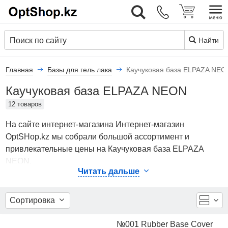
Вход
Найти
Главная
Базы для гель лака
Каучуковая база ELPAZA NEO
Каучуковая база ELPAZA NEON
12 товаров
На сайте интернет-магазина Интернет-магазин
OptSHop.kz мы собрали большой ассортимент и
привлекательные цены на Каучуковая база ELPAZA
NEON.
Читать дальше
В каталоге представлены Базы для гель лака
- Каучуковая база ELPAZA NEON от ведущих мировых
Сортировка
производителей. Вы можете ознакомиться с
фотографиями, описанием товаров, отзывами
№001 Rubber Base Cover
покупателей, техническими характеристиками, а также